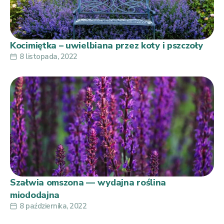
Kocimiętka – uwielbiana przez koty i pszczoły
8 listopada, 2022
Szałwia omszona — wydajna roślina
miododajna
8 października, 2022